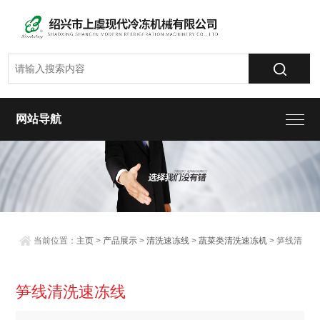
网站导航
当前位置：
主页
>
产品展示
>
清洗速冻线
>
蔬菜类清洗速冻机
> 笋线清
洗速冻线
笋线清洗速冻线