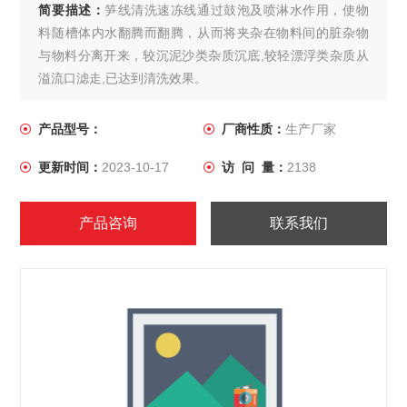
简要描述：
笋线清洗速冻线通过鼓泡及喷淋水作用，使物
料随槽体内水翻腾而翻腾，从而将夹杂在物料间的脏杂物
与物料分离开来，较沉泥沙类杂质沉底,较轻漂浮类杂质从
溢流口滤走,已达到清洗效果。
产品型号：
厂商性质：
生产厂家
更新时间：
2023-10-17
访 问 量：
2138
产品咨询
联系我们