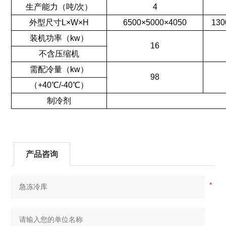
生产能力（吨/次）
4
外型尺寸L×W×H
6500×5000×4050
130
装机功率（kw）
16
不含压缩机
需配冷量（kw）
98
（+40℃/-40℃）
制冷剂
产品咨询