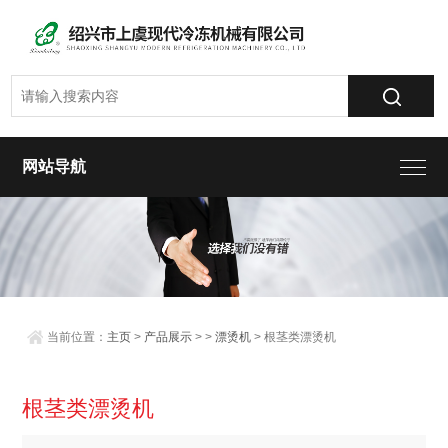
网站导航
当前位置：
主页
>
产品展示
> >
漂烫机
> 根茎类漂烫机
根茎类漂烫机